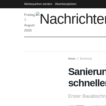
Werbepartner werden
#bamberglieben
Freitag,
7.
August
2026
News
Bamberg
Sanierun
schnelle
Erster Bauabschnit