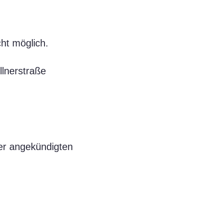
cht möglich.
llnerstraße
er angekündigten