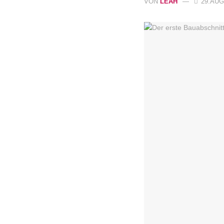
VON
LEAH
29.AUGU