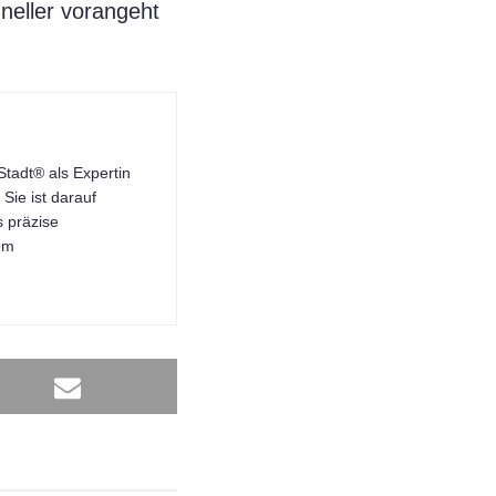
neller vorangeht
tadt® als Expertin
Sie ist darauf
s präzise
dem