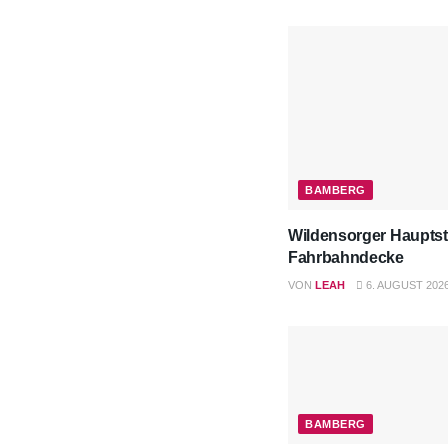
BAMBERG
Wildensorger Hauptst
Fahrbahndecke
VON
LEAH
6. AUGUST 202
BAMBERG