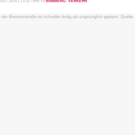
ST.2025 | 13:32 UHR
IN
BAMBERG
,
VERKEHR