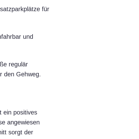
satzparkplätze für
nfahrbar und
ße regulär
ber den Gehweg.
 ein positives
hse angewiesen
tt sorgt der