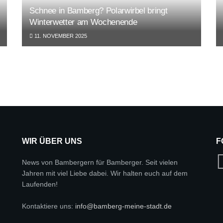
Schnee in Bamberg? Polarwirbel bringt
Winterwetter am Wochenende
11. NOVEMBER 2025
WIR ÜBER UNS
F
News von Bambergern für Bamberger. Seit vielen
Jahren mit viel Liebe dabei. Wir halten euch auf dem
Laufenden!
Kontaktiere uns:
info@bamberg-meine-stadt.de