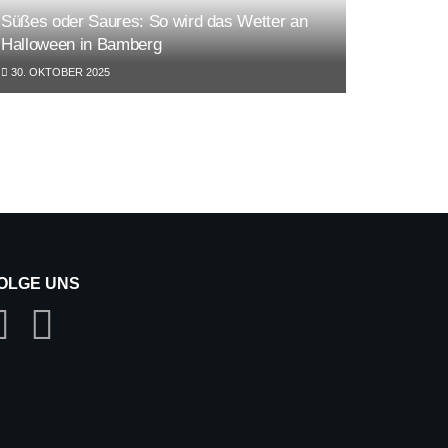
Süßes oder Saures: So wird das Wetter an
Halloween in Bamberg
30. OKTOBER 2025
OLGE UNS