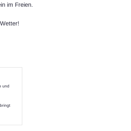
in im Freien.
 Wetter!
e und
ringt