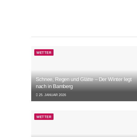
WETTER
Schnee, Regen und Glätte – Der Winter legt
nach in Bamberg
25. JANUAR 2026
WETTER