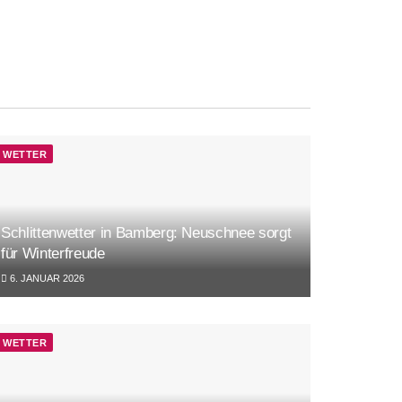
WETTER
Schlittenwetter in Bamberg: Neuschnee sorgt
für Winterfreude
6. JANUAR 2026
WETTER