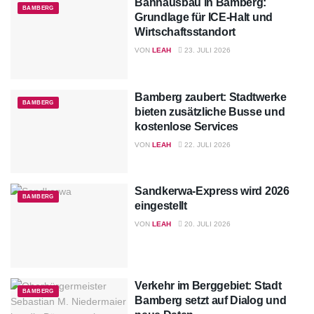
Bahnausbau in Bamberg:
BAMBERG
Grundlage für ICE-Halt und
Wirtschaftsstandort
VON
LEAH
23. JULI 2026
Bamberg zaubert: Stadtwerke
BAMBERG
bieten zusätzliche Busse und
kostenlose Services
VON
LEAH
22. JULI 2026
Sandkerwa-Express wird 2026
BAMBERG
eingestellt
VON
LEAH
20. JULI 2026
Verkehr im Berggebiet: Stadt
BAMBERG
Bamberg setzt auf Dialog und