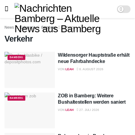
News
Kategorie
Bamberg
Verkehr
Verkehr
Wildensorger Hauptstraße erhält
BAMBERG
neue Fahrbahndecke
VON
LEAH
6. AUGUST 2026
ZOB in Bamberg: Weitere
BAMBERG
Bushaltestellen werden saniert
VON
LEAH
27. JULI 2026