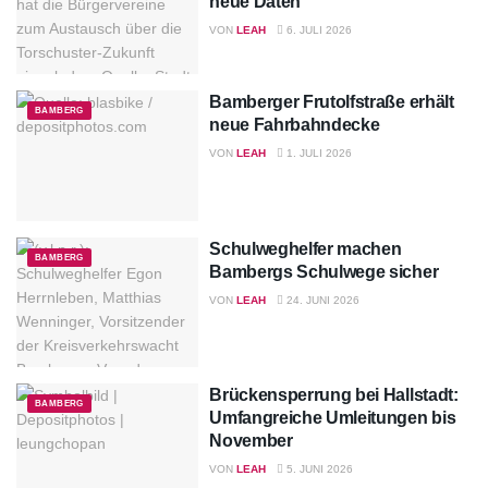
neue Daten
VON
LEAH
6. JULI 2026
Bamberger Frutolfstraße erhält
BAMBERG
neue Fahrbahndecke
VON
LEAH
1. JULI 2026
Schulweghelfer machen
BAMBERG
Bambergs Schulwege sicher
VON
LEAH
24. JUNI 2026
Brückensperrung bei Hallstadt:
BAMBERG
Umfangreiche Umleitungen bis
November
VON
LEAH
5. JUNI 2026