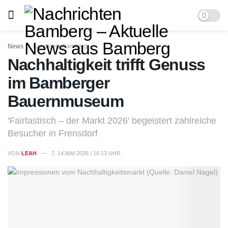
News
Landkreis Bamberg
Nachhaltigkeit trifft Genuss
im Bamberger
Bauernmuseum
'Fairtastisch – der Markt 2026' begeistert zahlreiche
Besucher in Frensdorf
VON
LEAH
14.MAI.2026 | 16:13 UHR