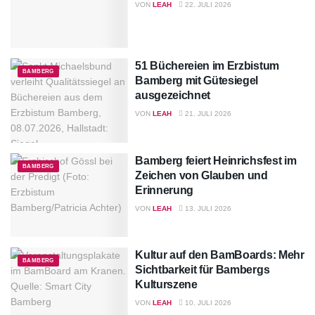
VON
LEAH
22. JULI 2026
51 Büchereien im Erzbistum
BAMBERG
Bamberg mit Gütesiegel
ausgezeichnet
VON
LEAH
21. JULI 2026
Bamberg feiert Heinrichsfest im
BAMBERG
Zeichen von Glauben und
Erinnerung
VON
LEAH
13. JULI 2026
Kultur auf den BamBoards: Mehr
BAMBERG
Sichtbarkeit für Bambergs
Kulturszene
VON
LEAH
10. JULI 2026