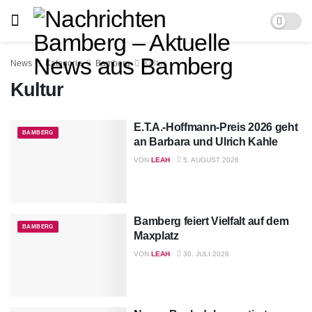
News
Kategorie
Bamberg
Kultur
Kultur
E.T.A.-Hoffmann-Preis 2026 geht
BAMBERG
an Barbara und Ulrich Kahle
VON
LEAH
5. AUGUST 2026
Bamberg feiert Vielfalt auf dem
BAMBERG
Maxplatz
VON
LEAH
30. JULI 2026