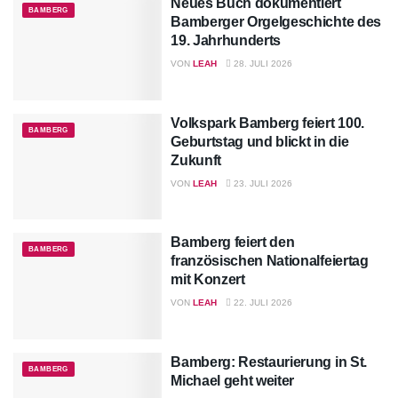
Neues Buch dokumentiert
BAMBERG
Bamberger Orgelgeschichte des
19. Jahrhunderts
VON
LEAH
28. JULI 2026
Volkspark Bamberg feiert 100.
BAMBERG
Geburtstag und blickt in die
Zukunft
VON
LEAH
23. JULI 2026
Bamberg feiert den
BAMBERG
französischen Nationalfeiertag
mit Konzert
VON
LEAH
22. JULI 2026
Bamberg: Restaurierung in St.
BAMBERG
Michael geht weiter