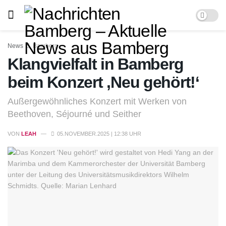
News
Bamberg
Klangvielfalt in Bamberg
beim Konzert ‚Neu gehört!‘
Außergewöhnliches Konzert mit Werken von
Beethoven, Séjourné und Seither
VON
LEAH
05.NOVEMBER.2025 | 12:38 UHR