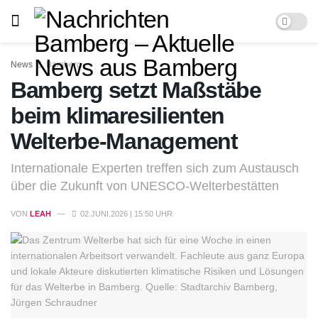
News
Bamberg
Bamberg setzt Maßstäbe
beim klimaresilienten
Welterbe-Management
Internationale Experten treffen sich zum Austausch
über die Zukunft von UNESCO-Welterbestätten
VON
LEAH
02.JUNI.2026 | 15:50 UHR