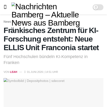
News
Bamberg
Fränkisches Zentrum für KI-
Forschung entsteht: Neue
ELLIS Unit Franconia startet
Fünf Hochschulen bündeln KI-Kompetenz in
Franken
VON
LEAH
01.JUNI.2026 | 14:51 UHR