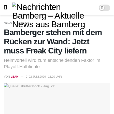
News
Bamberg
Bamberger stehen mit dem
Rücken zur Wand: Jetzt
muss Freak City liefern
Heimvorteil wird zum entscheidenden Faktor im
Playoff-Halbfinale
VON
LEAH
02.JUNI.2026 | 15:20 UHR