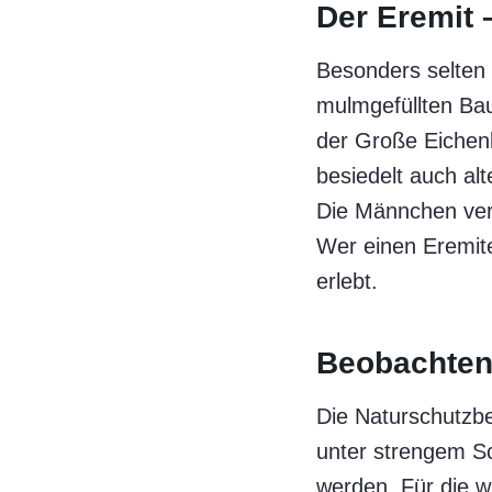
Der Eremit –
Besonders selten 
mulmgefüllten Ba
der Große Eichenb
besiedelt auch a
Die Männchen ver
Wer einen Eremite
erlebt.
Beobachten 
Die Naturschutzbe
unter strengem S
werden. Für die 