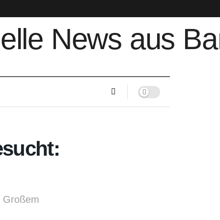
esucht:
nd Großem