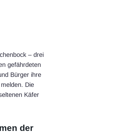
chenbock – drei
ten gefährdeten
nd Bürger ihre
melden. Die
seltenen Käfer
umen der