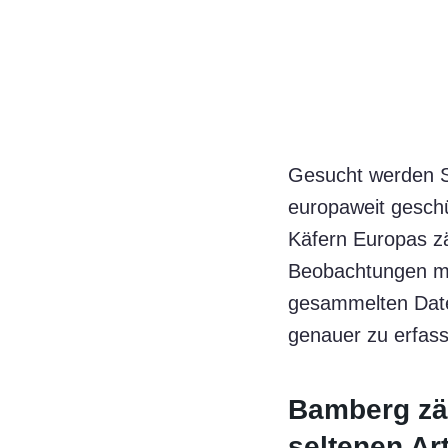
Gesucht werden S
europaweit geschü
Käfern Europas z
Beobachtungen mi
gesammelten Daten
genauer zu erfass
Bamberg zä
seltenen Ar