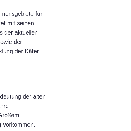
mmensgebiete für
et mit seinen
s der aktuellen
sowie der
cklung der Käfer
deutung der alten
ahre
d Großem
rg vorkommen,