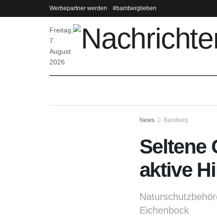
Werbepartner werden
#bamberglieben
Freitag,
7.
August
2026
News
Bamberg
Seltene 
aktive H
Naturschutzbehör
Eichenbock