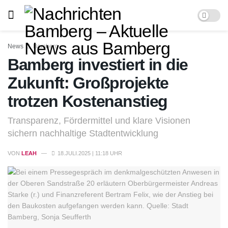
News
Bamberg
Bamberg investiert in die
Zukunft: Großprojekte
trotzen Kostenanstieg
Transparenz, Fördermittel und klare Visionen
sichern nachhaltige Stadtentwicklung
VON
LEAH
18.JULI.2025 | 11:18 UHR