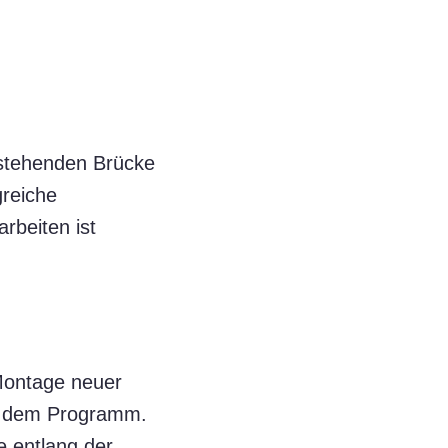
estehenden Brücke
reiche
rbeiten ist
Montage neuer
uf dem Programm.
e entlang der