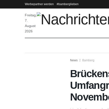
Werbepartner werden
#bamberglieben
Freitag,
7.
August
2026
News
Bamberg
Brückens
Umfangr
Novemb