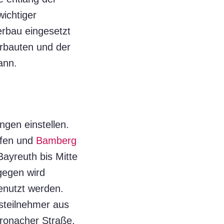
wichtiger
erbau eingesetzt
erbauten und der
ann.
gen einstellen.
afen und
Bamberg
Bayreuth bis Mitte
gegen wird
enutzt werden.
rsteilnehmer aus
Kronacher Straße,