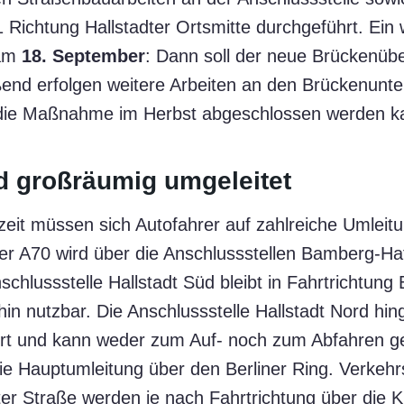
 Richtung Hallstadter Ortsmitte durchgeführt. Ein 
 am
18. September
: Dann soll der neue Brückenüb
end erfolgen weitere Arbeiten an den Brückenunt
die Maßnahme im Herbst abgeschlossen werden k
d großräumig umgeleitet
it müssen sich Autofahrer auf zahlreiche Umleitun
der A70 wird über die Anschlussstellen Bamberg-H
schlussstelle Hallstadt Süd bleibt in Fahrtrichtung 
in nutzbar. Die Anschlussstelle Hallstadt Nord hin
errt und kann weder zum Auf- noch zum Abfahren g
 die Hauptumleitung über den Berliner Ring. Verkeh
ter Straße werden je nach Fahrtrichtung über die 