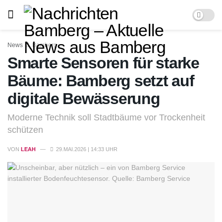
News
Bamberg
Smarte Sensoren für starke
Bäume: Bamberg setzt auf
digitale Bewässerung
Moderne Technik soll Stadtbäume vor Trockenheit
schützen
VON
LEAH
29.MAI.2026 | 14:33 UHR