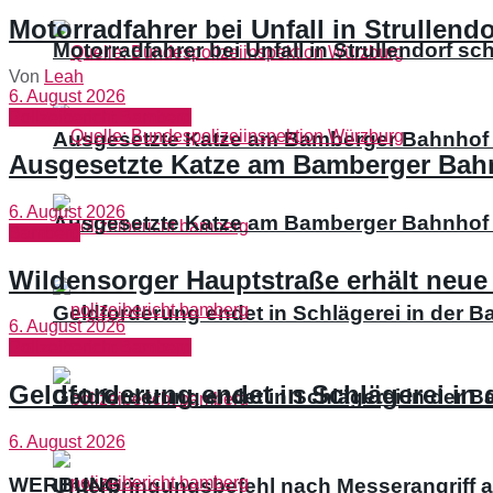
Motorradfahrer bei Unfall in Strullendo
Motorradfahrer bei Unfall in Strullendorf sc
Von
Leah
6. August 2026
Polizeibericht Bamberg
Ausgesetzte Katze am Bamberger Bahnhof 
Ausgesetzte Katze am Bamberger Bah
6. August 2026
Ausgesetzte Katze am Bamberger Bahnhof 
Bamberg
Wildensorger Hauptstraße erhält neu
Geldforderung endet in Schlägerei in der 
6. August 2026
Polizeibericht Bamberg
Geldforderung endet in Schlägerei in
Geldforderung endet in Schlägerei in der 
6. August 2026
WERBUNG
Unterbringungsbefehl nach Messerangriff a