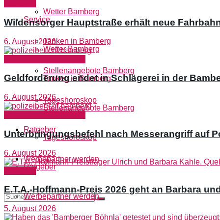
Bamberg
Wetter Bamberg
Service
Wildensorger Hauptstraße erhält neue Fahrbah
Tanken in Bamberg
6. August 2026
Wetter Bamberg
Polizeibericht Bamberg
Stellenangebote Bamberg
Geldforderung endet in Schlägerei in der Bambe
Tanken in Bamberg
6. August 2026
Tageshoroskop
Stellenangebote Bamberg
Polizeibericht Bamberg
Ratgeber
Unterbringungsbefehl nach Messerangriff auf P
Tageshoroskop
6. August 2026
Werbepartner werden
Ratgeber
Bamberg
E.T.A.-Hoffmann-Preis 2026 geht an Barbara und
Werbepartner werden
5. August 2026