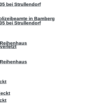
5 bei Strullendorf
olizeibeamte in Bamberg
5 bei Strullendorf
 Reihenhaus
verletzt
 Reihenhaus
ckt
deckt
ckt