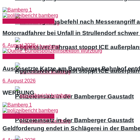
Polizeibericht Bamberg
Unterbringungsbefehl nach Messerangriff a
Motorradfahrer bei Unfall in Strullendorf schwer 
6. August 2026
Aggressiver Fahrgast stoppt ICE außerpla
Polizeibericht Bamberg
Ausgesetzte Katze am Bamberger Bahnhof ent
Aggressiver Fahrgast stoppt ICE außerpla
6. August 2026
WERBUNG
Polizeieinsatz in der Bamberger Gaustadt
Polizeibericht Bamberg
Polizeieinsatz in der Bamberger Gaustadt
Geldforderung endet in Schlägerei in der Bambe