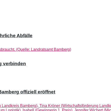
rliche Abfälle
g verbinden
mberg offiziell eröffnet