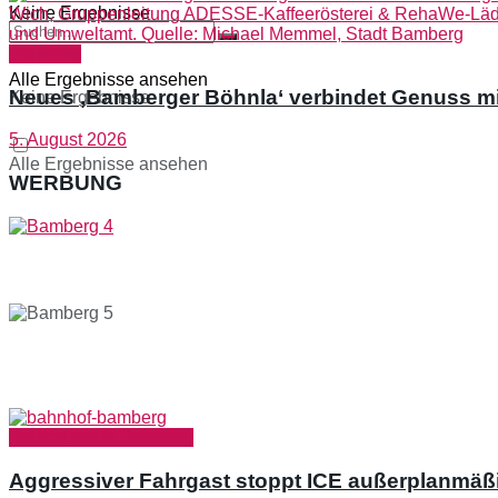
Keine Ergebnisse
Bamberg
Alle Ergebnisse ansehen
Neues ‚Bamberger Böhnla‘ verbindet Genuss m
Keine Ergebnisse
5. August 2026
Alle Ergebnisse ansehen
WERBUNG
Polizeibericht Bamberg
Aggressiver Fahrgast stoppt ICE außerplanmäß