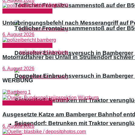
6. August 2026
Tödlicher Frontalzusammenstoß auf der B50
Polizeibericht Bamberg
Unterbringungsbefehl nach Messerangriff auf P
Tödlicher Frontalzusammenstoß auf der B50
6. August 2026
Polizeibericht Bamberg
Doppelter Einbruchsversuch in Bamberger
Motorradfahrer bei Unfall in Strullendorf schwer 
6. August 2026
Doppelter Einbruchsversuch in Bamberger
WERBUNG
Seigendorf: Betrunken mit Traktor verunglü
Polizeibericht Bamberg
Ausgesetzte Katze am Bamberger Bahnhof ent
Seigendorf: Betrunken mit Traktor verunglü
Service
6. August 2026