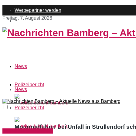
Werbepartner werden
Freitag, 7. August 2026
#bamberglieben
News
Polizeibericht
News
Polizeibericht
Motorradfahrer bei Unfall in Strullendorf sc
Polizeibericht Bamberg