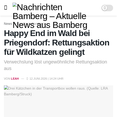
News
Landkreis Bamberg
Happy End im Wald bei
Priegendorf: Rettungsaktion
für Wildkatzen gelingt
Verwechslung löst ungewöhnliche Rettungsaktion
aus
VON
LEAH
12.JUNI.2026 | 14:24 UHR