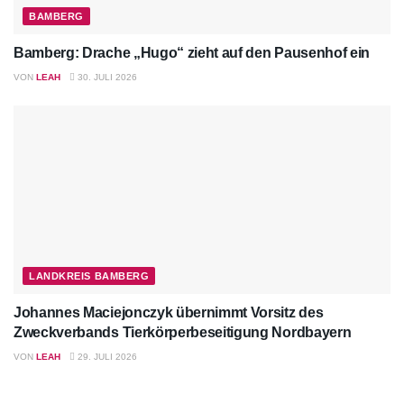
BAMBERG
Bamberg: Drache „Hugo“ zieht auf den Pausenhof ein
VON
LEAH
30. JULI 2026
LANDKREIS BAMBERG
Johannes Maciejonczyk übernimmt Vorsitz des
Zweckverbands Tierkörperbeseitigung Nordbayern
VON
LEAH
29. JULI 2026