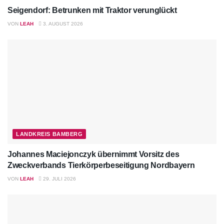
Seigendorf: Betrunken mit Traktor verunglückt
VON
LEAH
3. AUGUST 2026
LANDKREIS BAMBERG
Johannes Maciejonczyk übernimmt Vorsitz des
Zweckverbands Tierkörperbeseitigung Nordbayern
VON
LEAH
29. JULI 2026