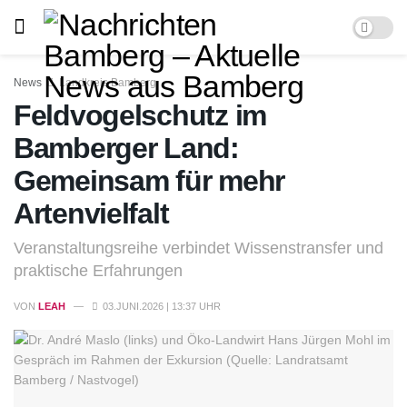
News
Landkreis Bamberg
Feldvogelschutz im
Bamberger Land:
Gemeinsam für mehr
Artenvielfalt
Veranstaltungsreihe verbindet Wissenstransfer und
praktische Erfahrungen
VON
LEAH
03.JUNI.2026 | 13:37 UHR