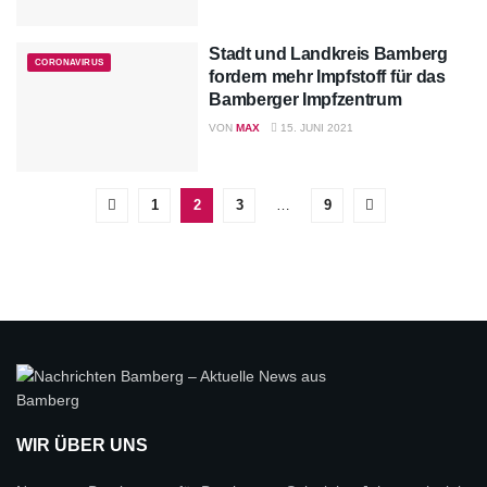
Stadt und Landkreis Bamberg
CORONAVIRUS
fordern mehr Impfstoff für das
Bamberger Impfzentrum
VON
MAX
15. JUNI 2021
1
2
3
…
9
WIR ÜBER UNS