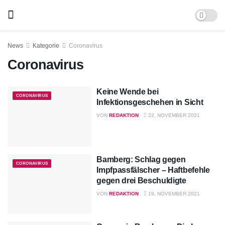
News
Kategorie
Coronavirus
Coronavirus
Keine Wende bei
CORONAVIRUS
Infektionsgeschehen in Sicht
VON
REDAKTION
22. NOVEMBER 2021
Bamberg: Schlag gegen
CORONAVIRUS
Impfpassfälscher – Haftbefehle
gegen drei Beschuldigte
VON
REDAKTION
19. NOVEMBER 2021