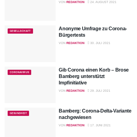
VON
REDAKTION
24. AUGUST 2021
Anonyme Umfrage zu Corona-
GESELLSCHAFT
Bürgertests
VON
REDAKTION
30. JULI 2021
Gib Corona einen Korb – Brose
CORONAVIRUS
Bamberg unterstützt
Impfinitiative
VON
REDAKTION
29. JULI 2021
Bamberg: Corona-Delta-Variante
GESUNDHEIT
nachgewiesen
VON
REDAKTION
17. JUNI 2021