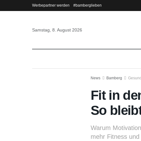
Werbepartner werden
#bamberglieben
Samstag, 8. August 2026
News
Bamberg
Gesund
Fit in 
So bleib
Warum Motivation 
mehr Fitness und