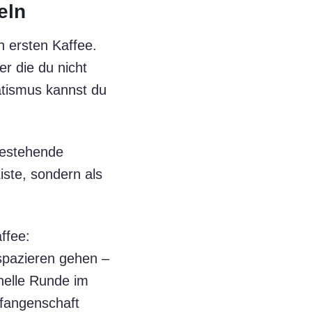
eln
n ersten Kaffee.
er die du nicht
tismus kannst du
bestehende
iste, sondern als
ffee:
spazieren gehen –
nelle Runde im
efangenschaft