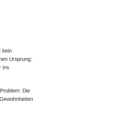
t kein
inen Ursprung:
r ins
 Problem: Die
n Gewohnheiten