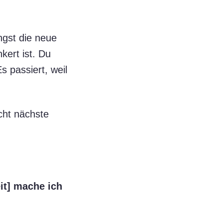
ngst die neue
kert ist. Du
s passiert, weil
cht nächste
t] mache ich