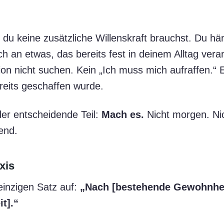
s du keine zusätzliche Willenskraft brauchst. Du hä
 an etwas, das bereits fest in deinem Alltag veran
on nicht suchen. Kein „Ich muss mich aufraffen.“ E
ereits geschaffen wurde.
er entscheidende Teil:
Mach es.
Nicht morgen. Ni
end.
xis
einzigen Satz auf:
„Nach [bestehende Gewohnhei
t].“