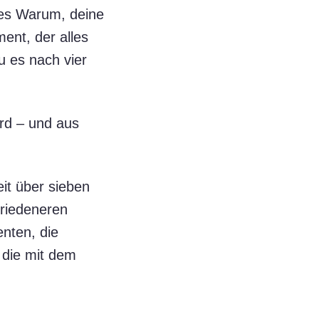
ches Warum, deine
ent, der alles
u es nach vier
rd – und aus
eit über sieben
riedeneren
enten, die
t die mit dem