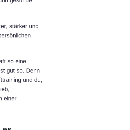
 und gesunde
ter, stärker und
 persönlichen
aft so eine
st gut so. Denn
ttraining und du,
ieb,
n einer
 es