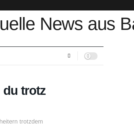
du trotz
heitern trotzdem