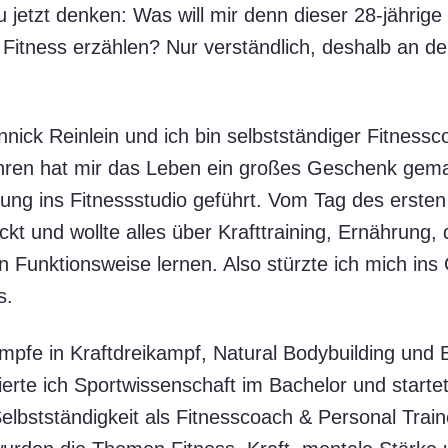
u jetzt denken: Was will mir denn dieser 28-jährig
 Fitness erzählen? Nur verständlich, deshalb an der
nick Reinlein und ich bin selbstständiger Fitnessc
Jahren hat mir das Leben ein großes Geschenk gem
zung ins Fitnessstudio geführt. Vom Tag des erste
eckt und wollte alles über Krafttraining, Ernährung
 Funktionsweise lernen. Also stürzte ich mich ins
s.
pfe in Kraftdreikampf, Natural Bodybuilding und Br
dierte ich Sportwissenschaft im Bachelor und start
lbstständigkeit als Fitnesscoach & Personal Train