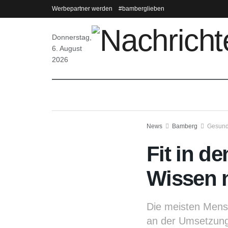
Werbepartner werden
#bamberglieben
Donnerstag,
6. August
2026
News
Bamberg
Gesund
Fit in d
Wissen ni
Die meisten Mens
an der Umsetzung