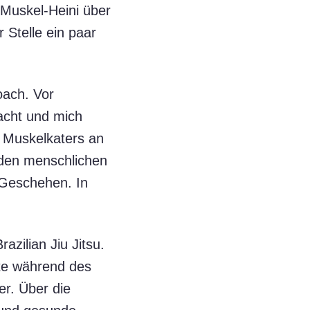
e Muskel-Heini über
 Stelle ein paar
oach. Vor
acht und mich
n Muskelkaters an
, den menschlichen
 Geschehen. In
azilian Jiu Jitsu.
ete während des
er. Über die