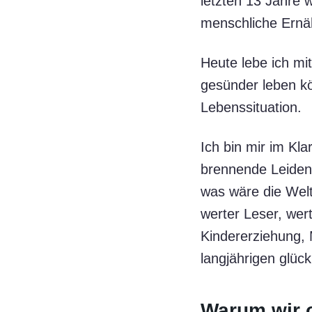
letzten 13 Jahre 
menschliche Ernä
Heute lebe ich mit
gesünder leben kön
Lebenssituation.
Ich bin mir im Kla
brennende Leidens
was wäre die Welt
werter Leser, wert
Kindererziehung, 
langjährigen glück
Warum wir o