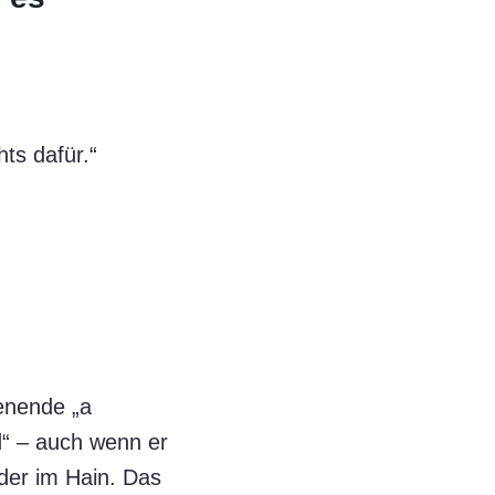
ts dafür.“
henende „a
d“ – auch wenn er
der im Hain. Das