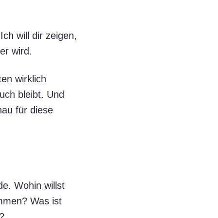
ch will dir zeigen,
er wird.
en wirklich
uch bleibt. Und
nau für diese
e. Wohin willst
ommen? Was ist
t?