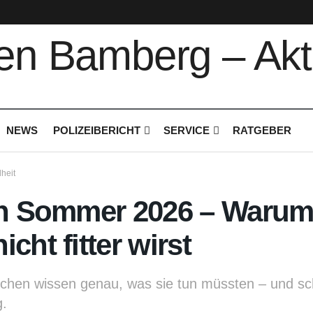
NEWS
POLIZEIBERICHT
SERVICE
RATGEBER
heit
en Sommer 2026 – Warum 
cht fitter wirst
chen wissen genau, was sie tun müssten – und sc
.