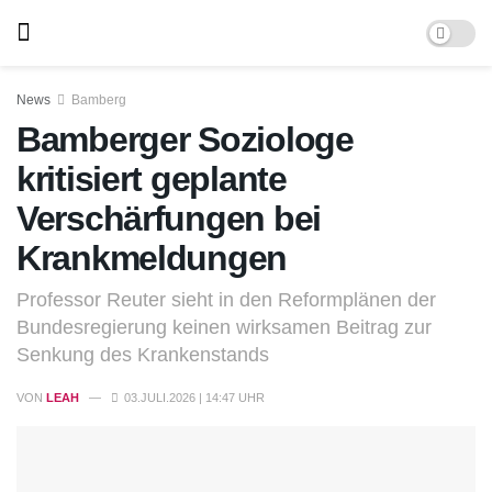
News
Bamberg
Bamberger Soziologe
kritisiert geplante
Verschärfungen bei
Krankmeldungen
Professor Reuter sieht in den Reformplänen der
Bundesregierung keinen wirksamen Beitrag zur
Senkung des Krankenstands
VON
LEAH
03.JULI.2026 | 14:47 UHR