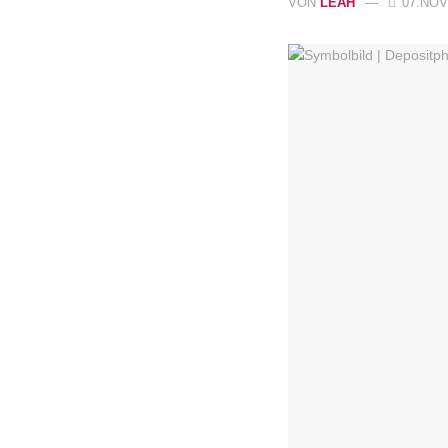
VON
LEAH
07.NOV