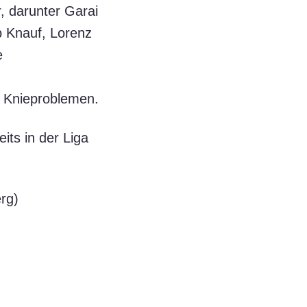
, darunter Garai
b Knauf, Lorenz
e
n Knieproblemen.
ts in der Liga
rg)