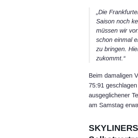
„Die Frankfurte
Saison noch kei
müssen wir vorb
schon einmal e
zu bringen. Hie
zukommt.“
Beim damaligen V
75:91 geschlagen 
ausgeglichener T
am Samstag erwar
SKYLINERS: