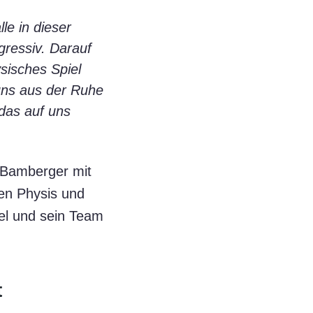
le in dieser
gressiv. Darauf
ysisches Spiel
uns aus der Ruhe
 das auf uns
 Bamberger mit
ken Physis und
el und sein Team
t