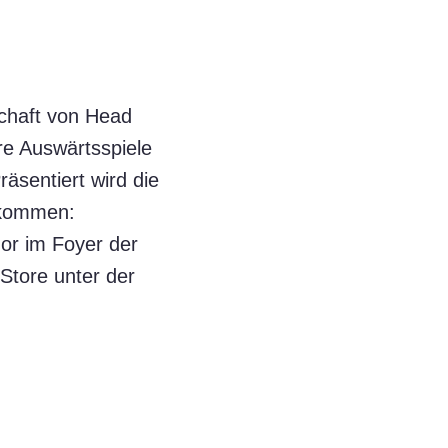
schaft von Head
re Auswärtsspiele
Präsentiert wird die
u kommen:
or im Foyer der
 Store unter der