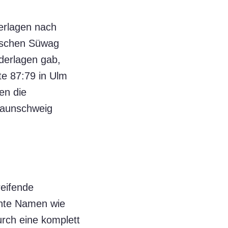
derlagen nach
mischen Süwag
derlagen gab,
te 87:79 in Ulm
en die
raunschweig
reifende
nte Namen wie
rch eine komplett