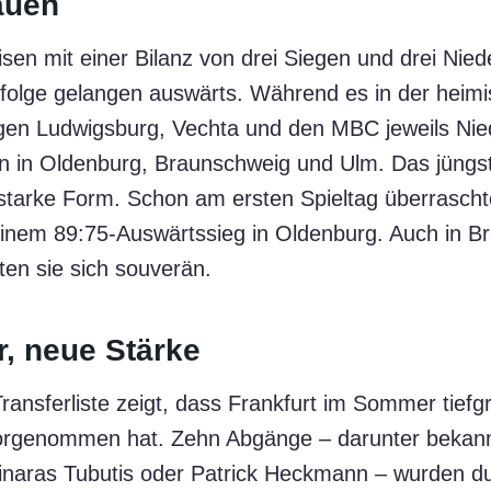
auen
isen mit einer Bilanz von drei Siegen und drei Nie
rfolge gelangen auswärts. Während es in der hei
gen Ludwigsburg, Vechta und den MBC jeweils Nie
n in Oldenburg, Braunschweig und Ulm. Das jüngs
e starke Form. Schon am ersten Spieltag überrascht
nem 89:75-Auswärtssieg in Oldenburg. Auch in B
ten sie sich souverän.
, neue Stärke
Transferliste zeigt, dass Frankfurt im Sommer tiefg
orgenommen hat. Zehn Abgänge – darunter bekan
inaras Tubutis oder Patrick Heckmann – wurden du