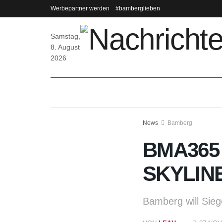
Werbepartner werden
#bamberglieben
Samstag,
8. August
2026
News
Bamberg
BMA365 
SKYLINE
Bamberg will Sieg