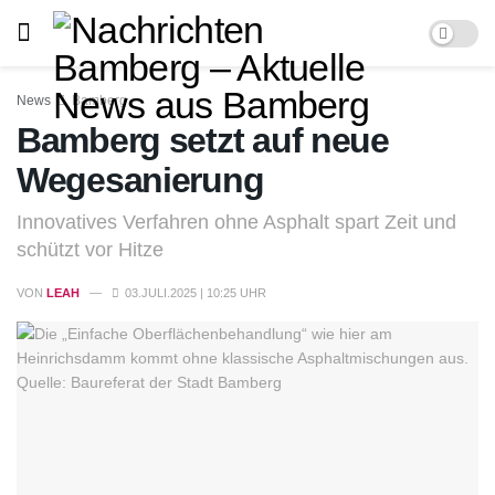
News
Bamberg
Bamberg setzt auf neue
Wegesanierung
Innovatives Verfahren ohne Asphalt spart Zeit und
schützt vor Hitze
VON
LEAH
03.JULI.2025 | 10:25 UHR