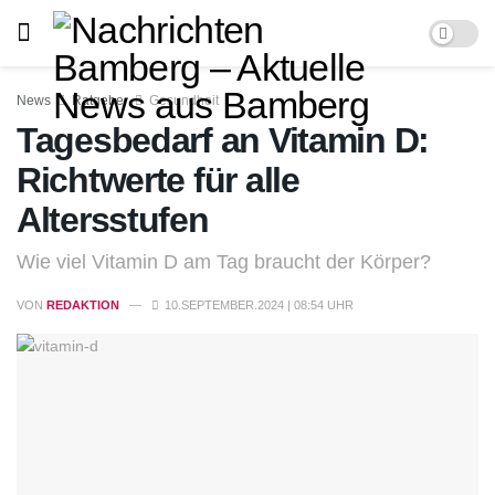
News
Ratgeber
Gesundheit
Tagesbedarf an Vitamin D:
Richtwerte für alle
Altersstufen
Wie viel Vitamin D am Tag braucht der Körper?
VON
REDAKTION
10.SEPTEMBER.2024 | 08:54 UHR