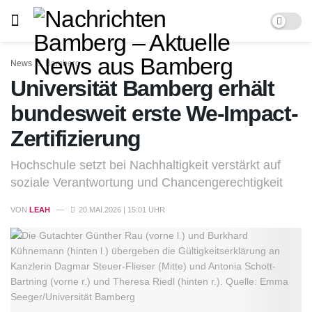
News
Bamberg
Universität Bamberg erhält
bundesweit erste We-Impact-
Zertifizierung
Hochschule setzt bei Nachhaltigkeit verstärkt auf
soziale Verantwortung und Chancengerechtigkeit
VON
LEAH
20.MAI.2026 | 15:01 UHR