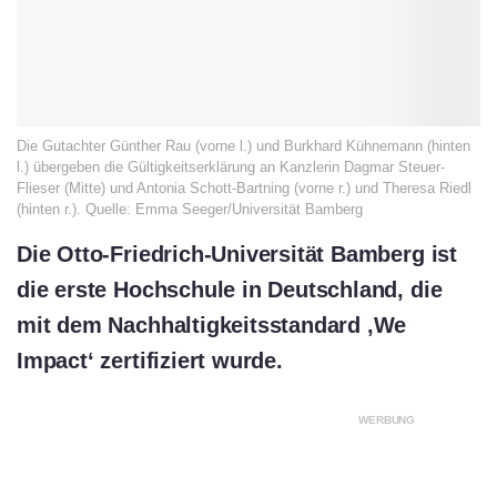
Die Gutachter Günther Rau (vorne l.) und Burkhard Kühnemann (hinten
l.) übergeben die Gültigkeitserklärung an Kanzlerin Dagmar Steuer-
Flieser (Mitte) und Antonia Schott-Bartning (vorne r.) und Theresa Riedl
(hinten r.). Quelle: Emma Seeger/Universität Bamberg
Die
Otto-Friedrich-Universität Bamberg
ist
die erste Hochschule in Deutschland, die
mit dem Nachhaltigkeitsstandard ‚We
Impact‘ zertifiziert wurde.
WERBUNG