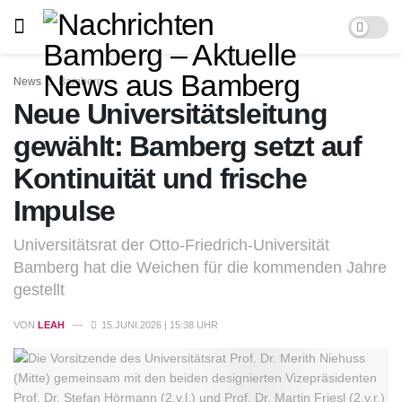
News
Bamberg
Neue Universitätsleitung
gewählt: Bamberg setzt auf
Kontinuität und frische
Impulse
Universitätsrat der Otto-Friedrich-Universität
Bamberg hat die Weichen für die kommenden Jahre
gestellt
VON
LEAH
15.JUNI.2026 | 15:38 UHR