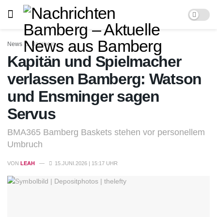
News
Bamberg
Kapitän und Spielmacher
verlassen Bamberg: Watson
und Ensminger sagen
Servus
BMA365 Bamberg Baskets stehen vor personellem
Umbruch
VON
LEAH
15.JUNI.2026 | 15:17 UHR