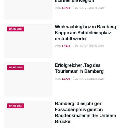
stärken die Region
VON
LEAH
22. NOVEMBER 2024
Weihnachtsglanz in Bamberg:
BAMBERG
Krippe am Schönleinsplatz
erstrahlt wieder
VON
LEAH
22. NOVEMBER 2024
Erfolgreicher ‚Tag des
BAMBERG
Tourismus‘ in Bamberg
VON
LEAH
20. NOVEMBER 2024
Bamberg: diesjähriger
BAMBERG
Fassadenpreis geht an
Baudenkmäler in der Unteren
Brücke