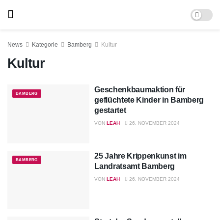
News
Kategorie
Bamberg
Kultur
Kultur
Geschenkbaumaktion für
BAMBERG
geflüchtete Kinder in Bamberg
gestartet
VON
LEAH
26. NOVEMBER 2024
25 Jahre Krippenkunst im
BAMBERG
Landratsamt Bamberg
VON
LEAH
26. NOVEMBER 2024