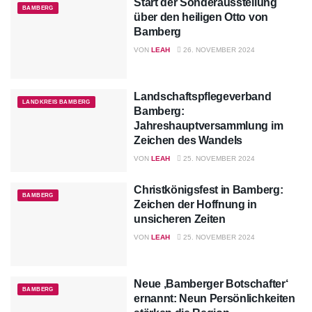
Start der Sonderausstellung
BAMBERG
über den heiligen Otto von
Bamberg
VON
LEAH
26. NOVEMBER 2024
Landschaftspflegeverband
LANDKREIS BAMBERG
Bamberg:
Jahreshauptversammlung im
Zeichen des Wandels
VON
LEAH
25. NOVEMBER 2024
Christkönigsfest in Bamberg:
BAMBERG
Zeichen der Hoffnung in
unsicheren Zeiten
VON
LEAH
25. NOVEMBER 2024
Neue ‚Bamberger Botschafter‘
BAMBERG
ernannt: Neun Persönlichkeiten