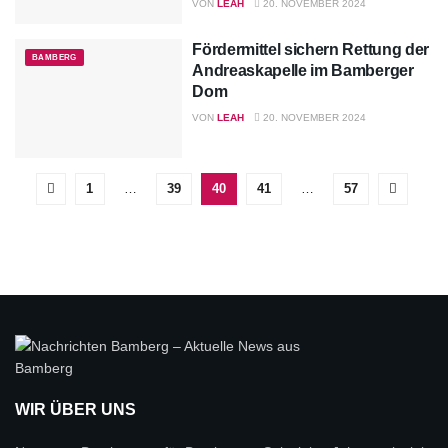
VON
LEAH
20. NOVEMBER 2024
Fördermittel sichern Rettung der
BAMBERG
Andreaskapelle im Bamberger
Dom
VON
LEAH
20. NOVEMBER 2024
1
…
39
40
41
…
57
WIR ÜBER UNS