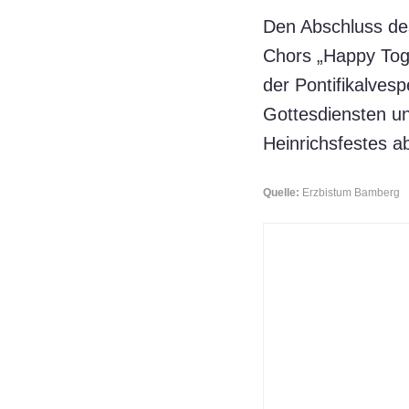
Den Abschluss des
Chors „Happy Toge
der Pontifikalves
Gottesdiensten un
Heinrichsfestes ab
Quelle:
Erzbistum Bamberg