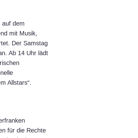
z auf dem
nd mit Musik,
rtet. Der Samstag
an. Ab 14 Uhr lädt
rischen
nelle
 Allstars“.
erfranken
en für die Rechte