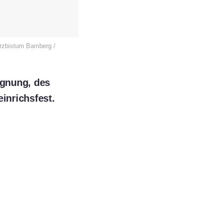
Erzbistum Bamberg /
egnung, des
inrichsfest.