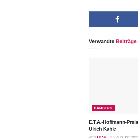
Verwandte
Beiträge
BAMBERG
E.T.A.-Hoffmann-Prei
Ulrich Kahle
VON
LEAH
5. AUGUST 202