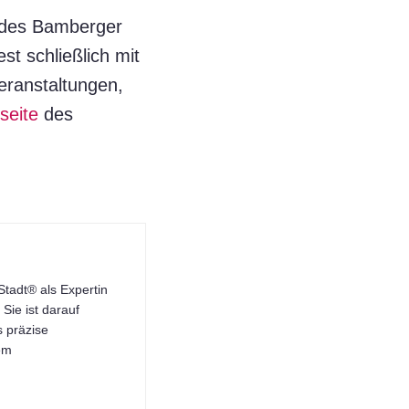
t des Bamberger
t schließlich mit
eranstaltungen,
seite
des
tadt® als Expertin
Sie ist darauf
s präzise
dem