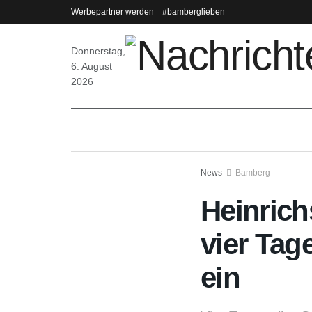
Werbepartner werden
#bamberglieben
Donnerstag,
6. August
2026
News
Bamberg
Heinrich
vier Tag
ein