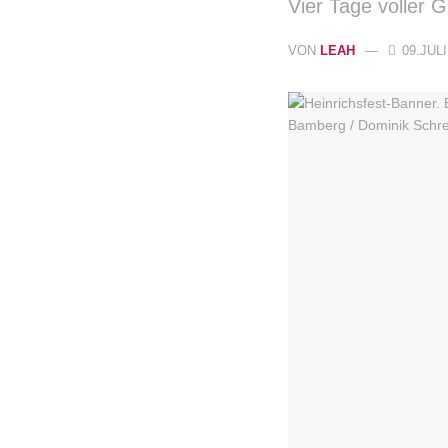
Vier Tage voller
VON
LEAH
09.JULI