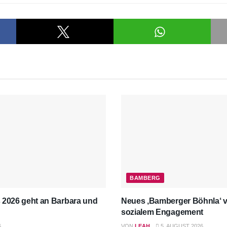
BAMBERG
s 2026 geht an Barbara und
Neues ‚Bamberger Böhnla‘ v
sozialem Engagement
6
VON
LEAH
5. AUGUST 2026