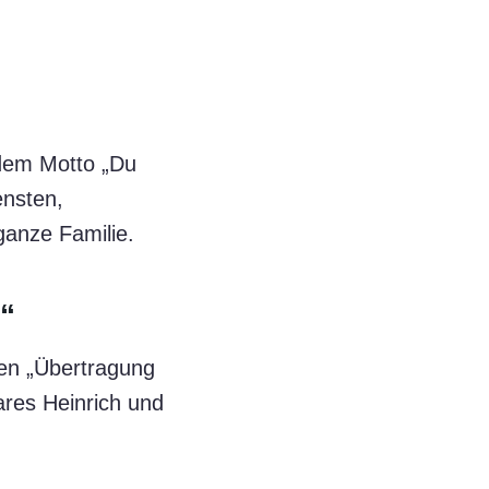
 dem Motto „Du
ensten,
anze Familie.
r“
llen „Übertragung
ares Heinrich und