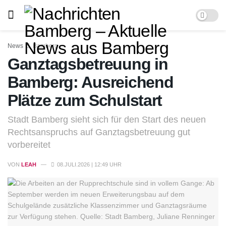
News
Bamberg
Ganztagsbetreuung in
Bamberg: Ausreichend
Plätze zum Schulstart
Stadt Bamberg sieht sich für den Start des neuen
Rechtsanspruchs auf Ganztagsbetreuung gut
vorbereitet
VON
LEAH
08.JULI.2026 | 12:49 UHR