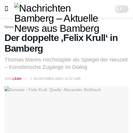
News
Bamberg
Der doppelte ‚Felix Krull‘ in
Bamberg
Thomas Manns Hochstapler als Spiegel der Neuzeit
– Künstlerische Zugänge im Dialog
VON
LEAH
09.OKTOBER.2025 | 12:37 UHR