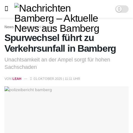
News
Polizeibericht Bamberg
Spurwechsel führt zu
Verkehrsunfall in Bamberg
Unachtsamkeit an der Ampel sorgt für hohen
Sachschaden
VON
LEAH
01.OKTOBER.2025 | 11:11 UHR