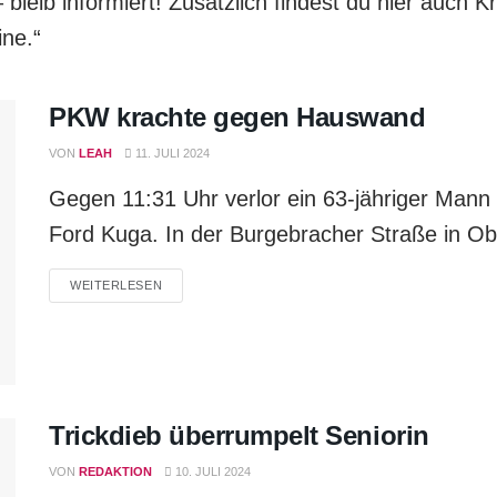
bleib informiert! Zusätzlich findest du hier auch Kri
ne.“
PKW krachte gegen Hauswand
VON
LEAH
11. JULI 2024
Gegen 11:31 Uhr verlor ein 63-jähriger Mann
Ford Kuga. In der Burgebracher Straße in Obe
WEITERLESEN
Trickdieb überrumpelt Seniorin
VON
REDAKTION
10. JULI 2024