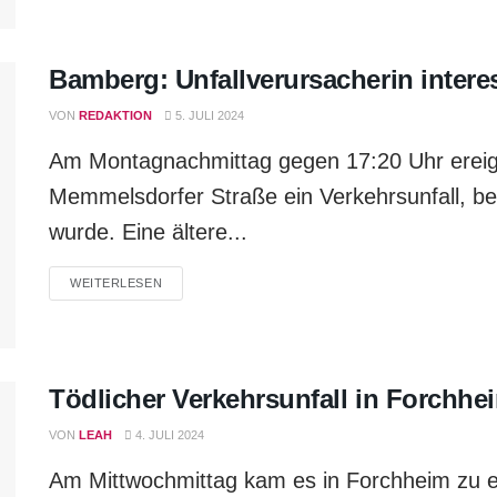
Bamberg: Unfallverursacherin interess
VON
REDAKTION
5. JULI 2024
Am Montagnachmittag gegen 17:20 Uhr ereigne
Memmelsdorfer Straße ein Verkehrsunfall, bei
wurde. Eine ältere...
WEITERLESEN
Tödlicher Verkehrsunfall in Forchhe
VON
LEAH
4. JULI 2024
Am Mittwochmittag kam es in Forchheim zu e