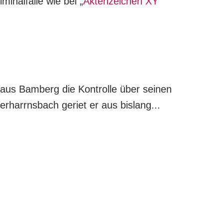
minalfälle wie bei „
Aktenzeichen XY
 aus Bamberg die Kontrolle über seinen
rharrnsbach geriet er aus bislang...