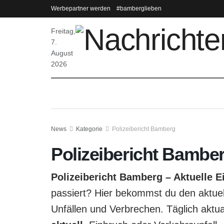
Werbepartner werden
#bamberglieben
Freitag,
7.
August
2026
News
Kategorie
Polizeibericht Bamberg
Polizeibericht Bambe
Polizeibericht Bamberg – Aktuelle 
passiert? Hier bekommst du den aktue
Unfällen und Verbrechen. Täglich aktua