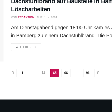
Dachstuhlbrand auf Baustelle in Ba
Löscharbeiten
VON
REDAKTION
12. JUNI 2024
Am Dienstagabend gegen 18:00 Uhr kam es au
in Bamberg zu einem Dachstuhlbrand. Die Pol
WEITERLESEN
1
…
64
65
66
…
91