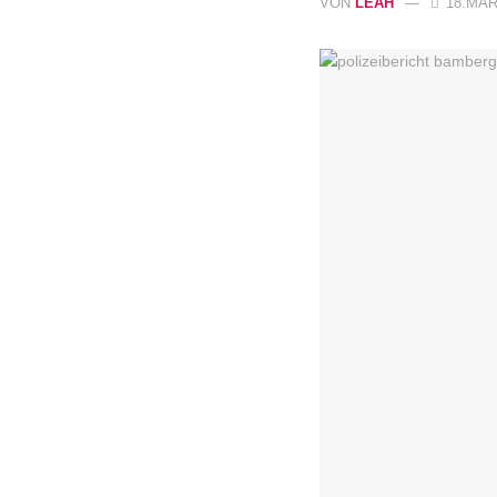
VON
LEAH
18.MÄRZ