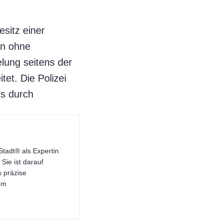
esitz einer
en ohne
lung seitens der
et. Die Polizei
ls durch
tadt® als Expertin
Sie ist darauf
s präzise
dem