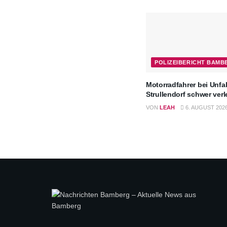
POLIZEIBERICHT BAMB
Motorradfahrer bei Unfal
Strullendorf schwer verl
VON
LEAH
6. AUGUST 202