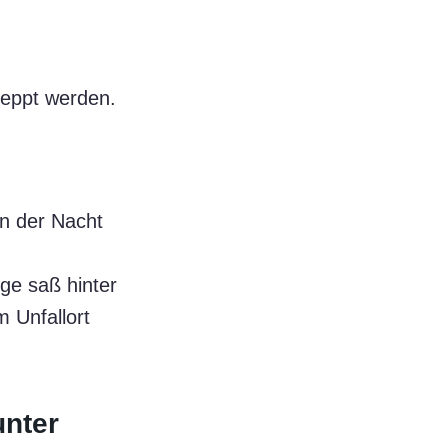
leppt werden.
in der Nacht
ige saß hinter
m Unfallort
unter