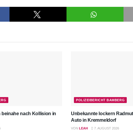
ERG
POLIZEIBERICHT BAMBERG
 beinahe nach Kollision in
Unbekannte lockern Radmut
Auto in Kremmeldorf
6
VON
LEAH
7. AUGUST 2026