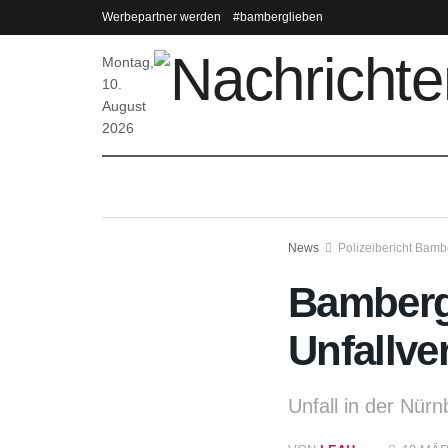
Werbepartner werden
#bamberglieben
Montag,
10.
August
2026
News
Polizeibericht Bamb
Bamberg:
Unfallve
Unfall in der Nür