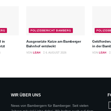
ERG
POLIZEIBERICHT BAMBERG
POLIZEI
l in
Ausgesetzte Katze am Bamberger
Geldforderu
etzt
Bahnhof entdeckt
in der Bam
6
VON
LEAH
6. AUGUST 2026
VON
LEAH
WIR ÜBER UNS
F
News von Bambergern für Bamberger. Seit vielen