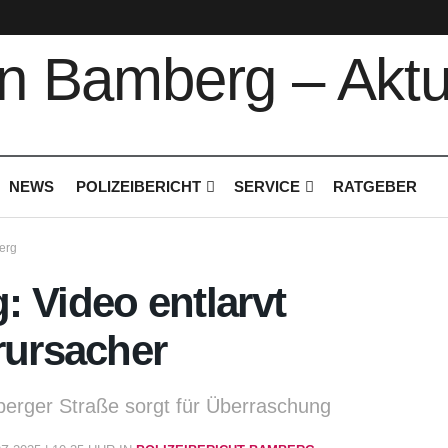
NEWS
POLIZEIBERICHT
SERVICE
RATGEBER
erg
 Video entlarvt
rursacher
nberger Straße sorgt für Überraschung