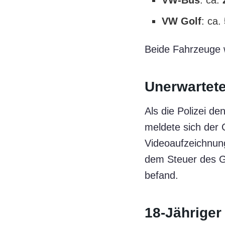
VW-Bus
: ca.
VW Golf
: ca.
Beide Fahrzeuge 
Unerwartet
Als die Polizei de
meldete sich der 
Videoaufzeichnung
dem Steuer des Go
befand.
18-Jähriger