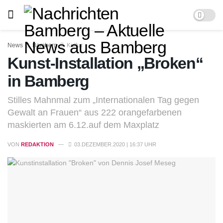
News
Bamberg
Kultur
Kunst-Installation „Broken“
in Bamberg
Stilles Mahnmal zum „Internationalen Tag gegen
Gewalt an Frauen“ aus 222 orangefarbenen
maskierten am 6.12.auf dem Maxplatz
VON
REDAKTION
03.DEZEMBER.2020 | 16:37 UHR