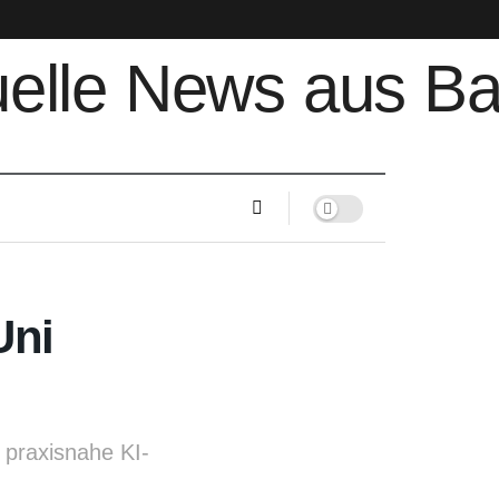
Uni
r praxisnahe KI-