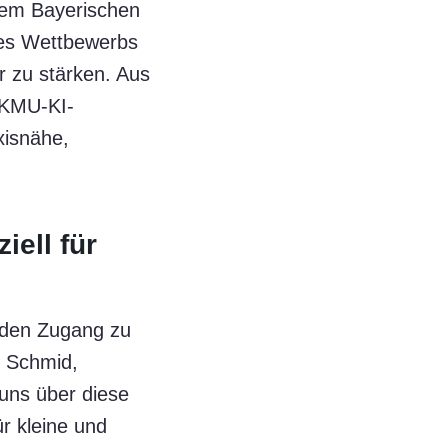
dem Bayerischen
 des Wettbewerbs
r zu stärken. Aus
 KMU-KI-
xisnähe,
iell für
) den Zugang zu
te Schmid,
 uns über diese
r kleine und