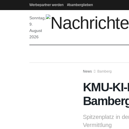
Werbepartner werden
#bamberglieben
Sonntag,
9.
August
2026
News
Bamberg
KMU-KI-
Bamberg
Spitzenplatz in de
Vermittlung