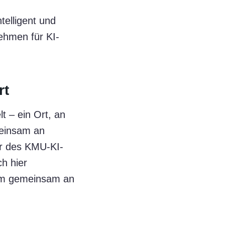
telligent und
nehmen für KI-
rt
t – ein Ort, an
einsam an
or des KMU-KI-
ch hier
 um gemeinsam an