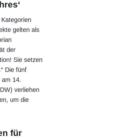
hres‘
 Kategorien
ekte gelten als
orian
ät der
tion! Sie setzen
“ Die fünf
r am 14.
DDW) verliehen
en, um die
n für