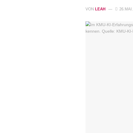
VON
LEAH
26.MAI.