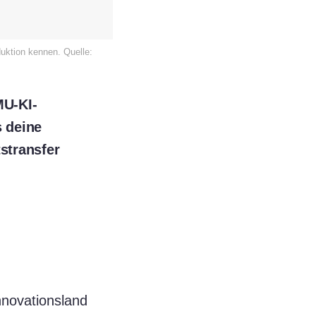
uktion kennen. Quelle:
MU-KI-
 deine
stransfer
nnovationsland