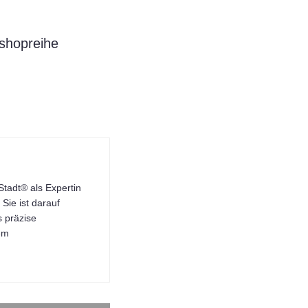
shopreihe
tadt® als Expertin
Sie ist darauf
s präzise
dem