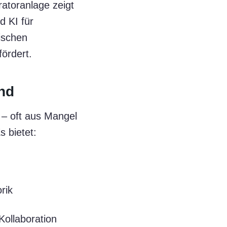
atoranlage zeigt
 KI für
ischen
ördert.
and
 – oft aus Mangel
 bietet:
rik
ollaboration