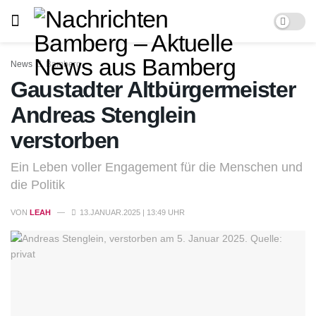
News
Bamberg
Gaustadter Altbürgermeister
Andreas Stenglein
verstorben
Ein Leben voller Engagement für die Menschen und
die Politik
VON
LEAH
13.JANUAR.2025 | 13:49 UHR