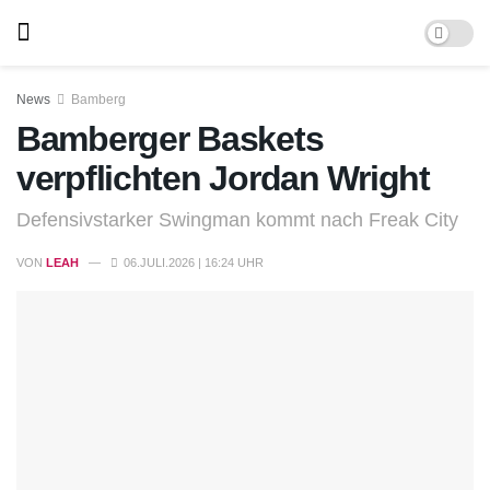
News
Bamberg
Bamberger Baskets
verpflichten Jordan Wright
Defensivstarker Swingman kommt nach Freak City
VON
LEAH
06.JULI.2026 | 16:24 UHR