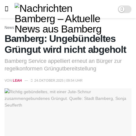
News
Bamberg
Bamberg: Ungebündeltes
Grüngut wird nicht abgeholt
Bamberg Service appelliert erneut an Bürger zur
regelkonformen Grüngutbereitstellung
VON
LEAH
24.OKTOBER.2025 | 09:54 UHR