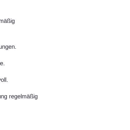
lmäßig
zungen.
e.
oll.
dung regelmäßig