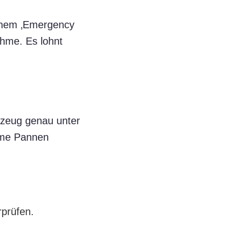
 einem ‚Emergency
hme. Es lohnt
hrzeug genau unter
hme Pannen
rprüfen.