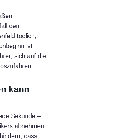
raßen
all den
nfeld tödlich,
onbeginn ist
rer, sich auf die
loszufahren‘.
en kann
 jede Sekunde –
 Bikers abnehmen
rhindern, dass