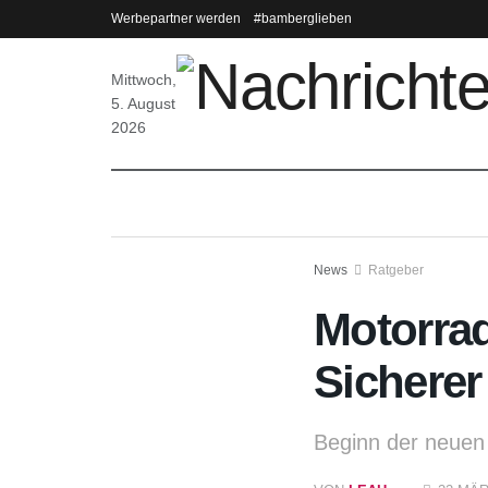
Werbepartner werden
#bamberglieben
Mittwoch,
5. August
2026
News
Ratgeber
Motorrad
Sicherer 
Beginn der neuen 