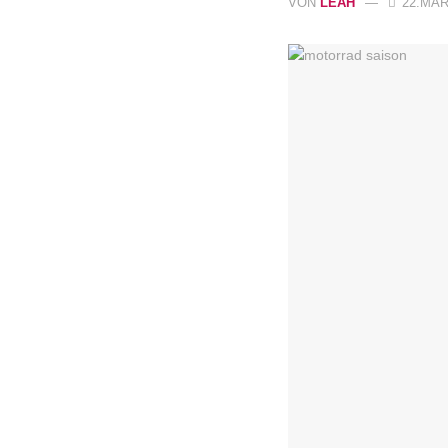
VON
LEAH
22.MÄRZ