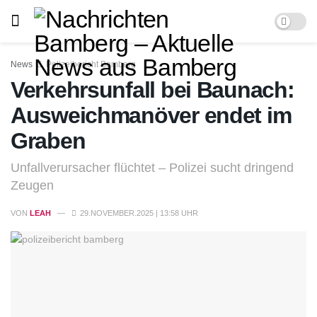
News
Polizeibericht Bamberg
Verkehrsunfall bei Baunach:
Ausweichmanöver endet im
Graben
Unfallverursacher flüchtet – Polizei sucht dringend
Zeugen
VON
LEAH
29.NOVEMBER.2025 | 13:58 UHR