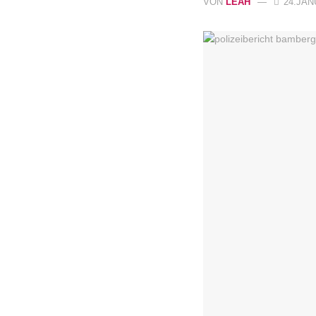
VON
LEAH
24.JANU