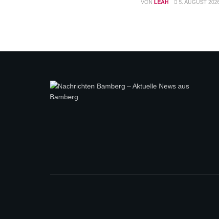
VON
LEAH
5. AUGUST 202