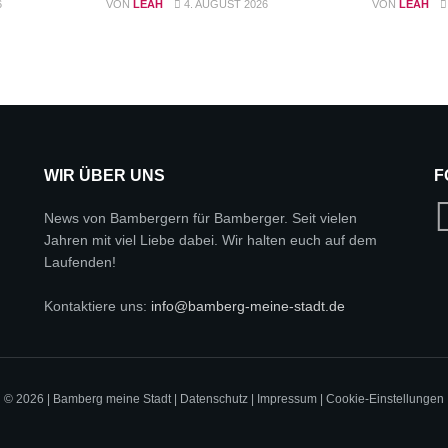
6
VON
LEAH
4. AUGUST 2026
VON
LEAH
WIR ÜBER UNS
F
News von Bambergern für Bamberger. Seit vielen
Jahren mit viel Liebe dabei. Wir halten euch auf dem
Laufenden!
Kontaktiere uns:
info@bamberg-meine-stadt.de
© 2026 | Bamberg meine Stadt |
Datenschutz
|
Impressum
|
Cookie-Einstellungen