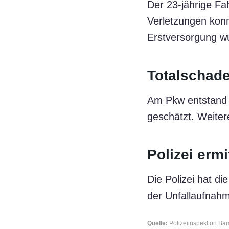
Der 23-jährige Fah
Verletzungen konn
Erstversorgung wu
Totalschad
Am Pkw entstand 
geschätzt. Weiter
Polizei ermi
Die Polizei hat 
der Unfallaufnah
Quelle:
Polizeiinspektion B