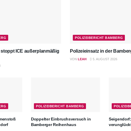
ERG
POLIZEIBERICHT BAMBERG
 stoppt ICE außerplanmäßig
Polizeieinsatz in der Bambe
VON
LEAH
5. AUGUST 2026
6
ERG
POLIZEIBERICHT BAMBERG
POLIZEI
mmenstoß
Doppelter Einbruchsversuch in
Seigendorf:
ndorf
Bamberger Reihenhaus
verunglück