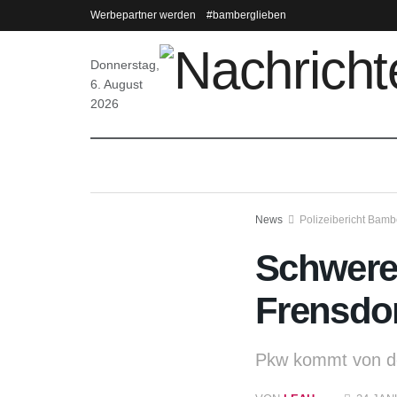
Werbepartner werden
#bamberglieben
Donnerstag,
6. August
2026
News
Polizeibericht Bamb
Schwerer
Frensdor
Pkw kommt von d