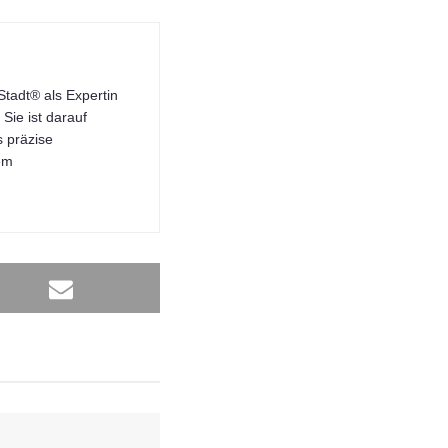
tadt® als Expertin
Sie ist darauf
s präzise
dem