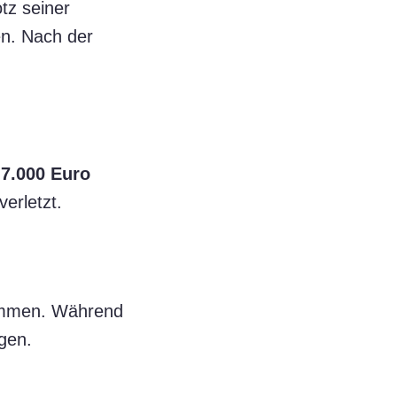
tz seiner
en. Nach der
d
7.000 Euro
erletzt.
nommen. Während
gen.