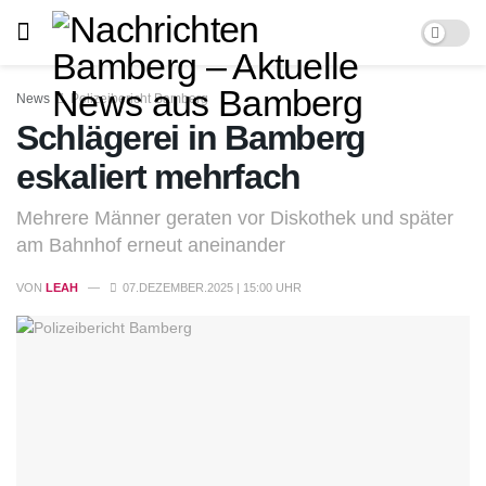
News
Polizeibericht Bamberg
Schlägerei in Bamberg
eskaliert mehrfach
Mehrere Männer geraten vor Diskothek und später
am Bahnhof erneut aneinander
VON
LEAH
07.DEZEMBER.2025 | 15:00 UHR