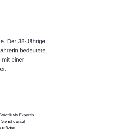
me. Der 38-Jährige
Fahrerin bedeutete
 mit einer
er.
tadt® als Expertin
Sie ist darauf
s präzise