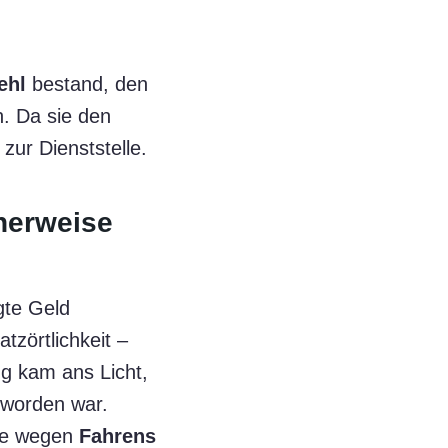
ehl
bestand, den
. Da sie den
zur Dienststelle.
enerweise
igte Geld
tzörtlichkeit –
ng kam ans Licht,
 worden war.
rde wegen
Fahrens