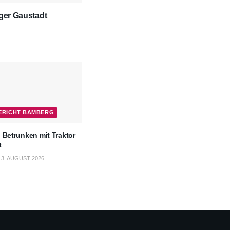
rger Gaustadt
BERICHT BAMBERG
 Betrunken mit Traktor
t
3. AUGUST 2026