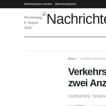
Werbepartner werden
#bamberglieben
Donnerstag,
6. August
2026
News
Landkreis Bamberg
Verkehrs
zwei An
Haftbefehl, fehle