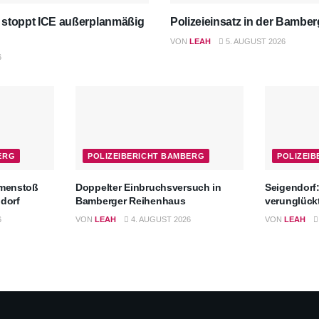
 stoppt ICE außerplanmäßig
Polizeieinsatz in der Bambe
VON
LEAH
5. AUGUST 2026
6
ERG
POLIZEIBERICHT BAMBERG
POLIZEI
mmenstoß
Doppelter Einbruchsversuch in
Seigendorf:
ndorf
Bamberger Reihenhaus
verunglück
6
VON
LEAH
4. AUGUST 2026
VON
LEAH