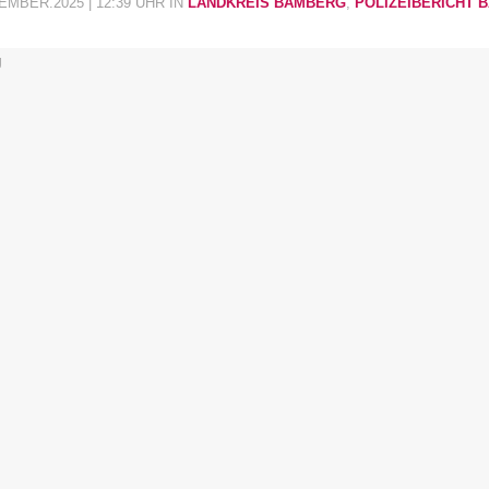
EMBER.2025 | 12:39 UHR
IN
LANDKREIS BAMBERG
,
POLIZEIBERICHT 