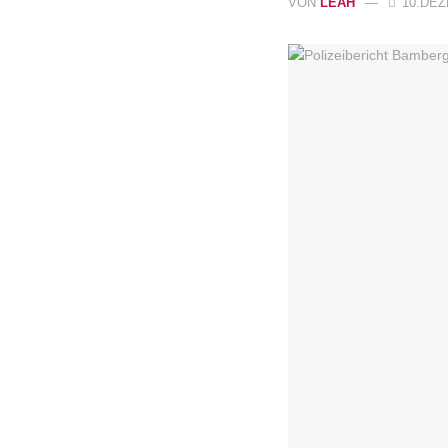
VON
LEAH
10.DEZ