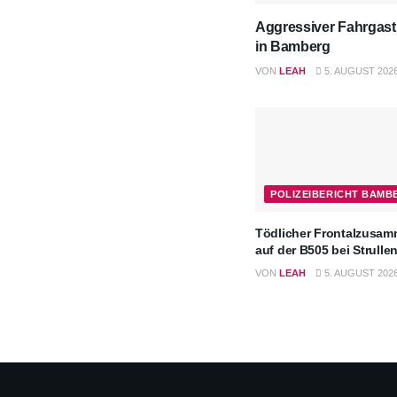
Aggressiver Fahrgast
in Bamberg
VON
LEAH
5. AUGUST 202
POLIZEIBERICHT BAMB
Tödlicher Frontalzusa
auf der B505 bei Strulle
VON
LEAH
5. AUGUST 202