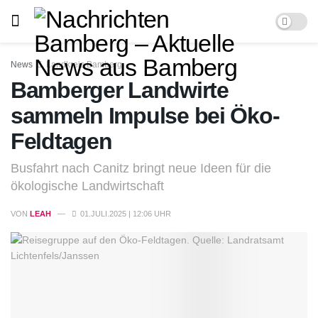
News
Landkreis Bamberg
Bamberger Landwirte
sammeln Impulse bei Öko-
Feldtagen
Busfahrt nach Canitz bringt neue Ideen für die
ökologische Landwirtschaft
VON
LEAH
01.JULI.2025 | 12:06 UHR