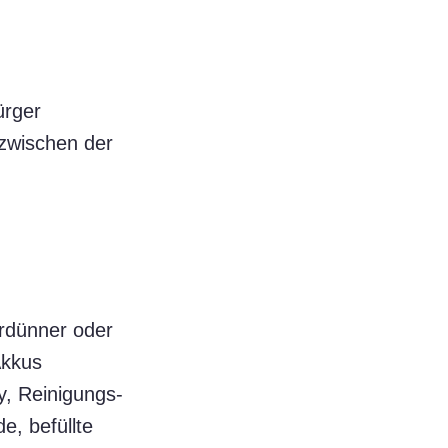
ürger
 zwischen der
erdünner oder
Akkus
, Reinigungs-
e, befüllte