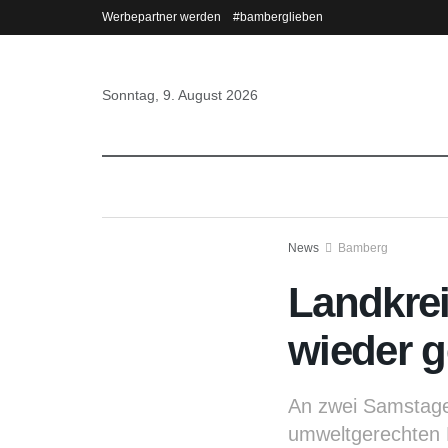
Werbepartner werden
#bamberglieben
Sonntag, 9. August 2026
News
Bamberg
Landkre
wieder g
An zwei Samstage
umweltgerechten 