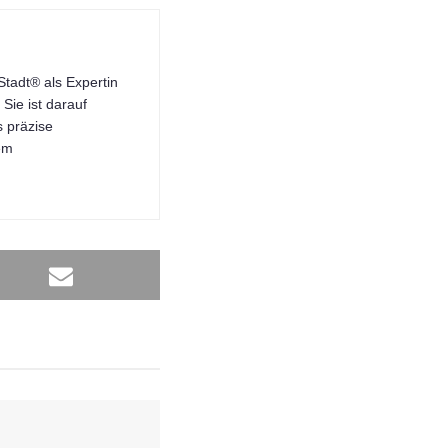
tadt® als Expertin
Sie ist darauf
s präzise
dem