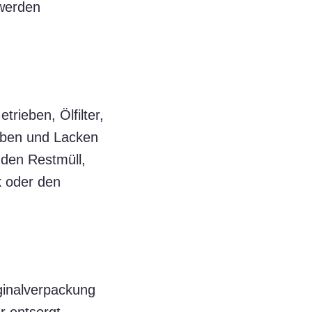
 werden
ieben, Ölfilter,
arben und Lacken
 den Restmüll,
k oder den
iginalverpackung