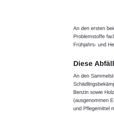
An den ersten be
Problemstoffe fac
Frühjahrs- und H
Diese Abfä
An den Sammelste
Schädlingsbekämpf
Benzin sowie Hol
(ausgenommen E-B
und Pflegemittel 