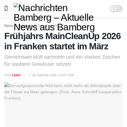
News
Bamberg
Gesellschaft
Frühjahrs MainCleanUp 2026
in Franken startet im März
Gemeinsam Müll sammeln und ein starkes Zeichen
für saubere Gewässer setzen
VON
LEAH
08.JANUAR.2026 | 14:07 UHR