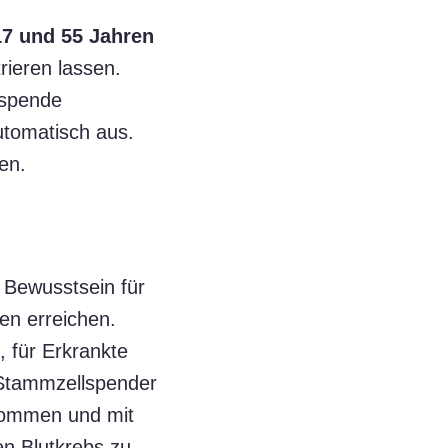
17 und 55 Jahren
rieren lassen.
tspende
utomatisch aus.
en.
 Bewusstsein für
gen erreichen.
, für Erkrankte
 Stammzellspender
ukommen und mit
en Blutkrebs zu