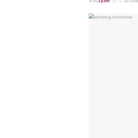
VON
LEAH
10.JUNI