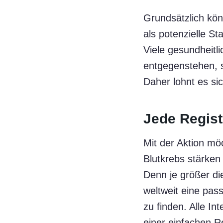
Grundsätzlich kö
als potenzielle S
Viele gesundheitl
entgegenstehen, s
Daher lohnt es si
Jede Regist
Mit der Aktion mö
Blutkrebs stärken 
Denn je größer di
weltweit eine pa
zu finden. Alle I
einer einfachen R