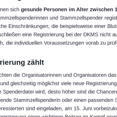
nnen sich
gesunde Personen im Alter zwischen 
tammzellspenderinnen und Stammzellspender regist
iche Einschränkungen, die beispielsweise einer Blu
chließen eine Registrierung bei der DKMS nicht a
ch, die individuellen Voraussetzungen vorab zu prüf
rierung zählt
chten die Organisatorinnen und Organisatoren das
und gleichzeitig möglichst viele neue Registrierun
e Spenderdatei wird, desto höher sind die Chancen
ssende Stammzellspenderin oder einen passenden
nteressierten sind eingeladen, am 15. Juni vorbeiz
egistrierung einen wichtigen Beitrag im Kampf geg