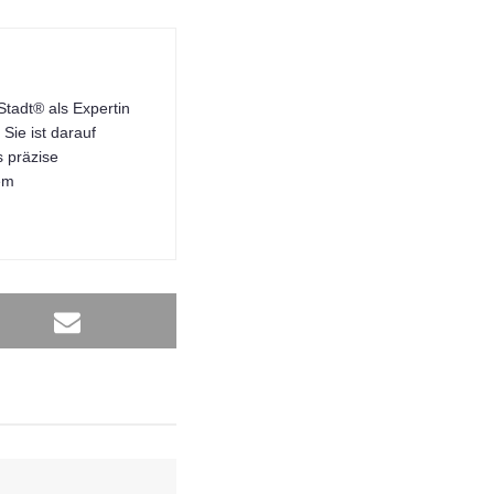
tadt® als Expertin
Sie ist darauf
s präzise
dem