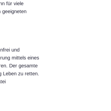
n für viele
m geeigneten
nfrei und
rung mittels eines
ren. Der gesamte
g Leben zu retten.
tei