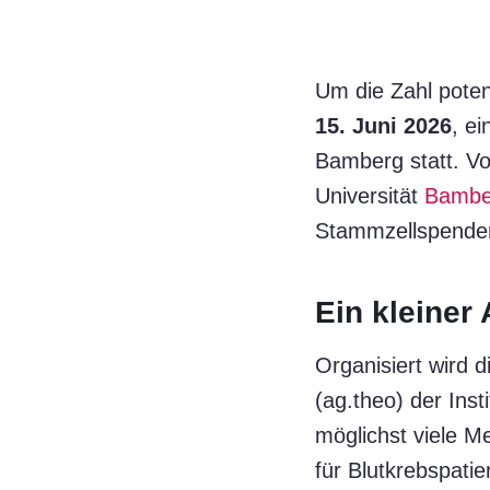
Um die Zahl pote
15. Juni 2026
, e
Bamberg statt. V
Universität
Bambe
Stammzellspender
Ein kleiner
Organisiert wird 
(ag.theo) der Inst
möglichst viele M
für Blutkrebspati