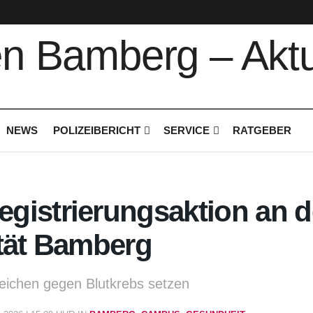
NEWS
POLIZEIBERICHT
SERVICE
RATGEBER
gistrierungsaktion an d
tät Bamberg
ichen gegen Blutkrebs setzen