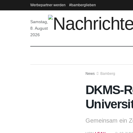
Werbepartner werden
#bamberglieben
Samstag,
8. August
2026
News
Bamberg
DKMS-Re
Universi
Gemeinsam ein Ze