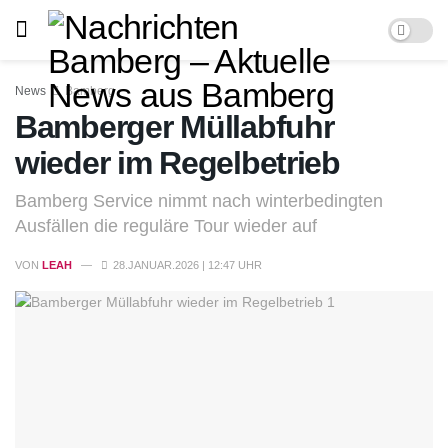
News
Bamberg
Bamberger Müllabfuhr
wieder im Regelbetrieb
Bamberg Service nimmt nach winterbedingten
Ausfällen die reguläre Tour wieder auf
VON
LEAH
28.JANUAR.2026 | 12:47 UHR