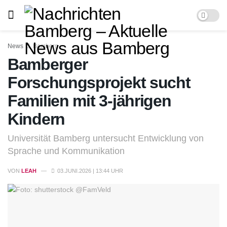
News
Bamberg
Bamberger
Forschungsprojekt sucht
Familien mit 3-jährigen
Kindern
Universität Bamberg untersucht Entwicklung von
Sprache und Kommunikation
VON
LEAH
03.JUNI.2026 | 13:44 UHR