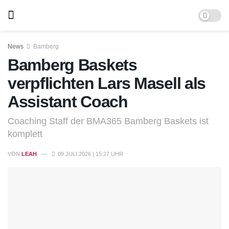
News
Bamberg
Bamberg Baskets
verpflichten Lars Masell als
Assistant Coach
Coaching Staff der BMA365 Bamberg Baskets ist
komplett
VON
LEAH
09.JULI.2026 | 15:27 UHR